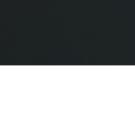
Metodologia
Nossas mensagens de treinamento são tão
próximas das originais que podem enganar até
mesmo usuários experientes. Desta forma,
preparamos o seu pessoal para identificar e reagir
até aos ataques mais evoluídos na natureza. Nosso
serviço é totalmente automatizado e transparente