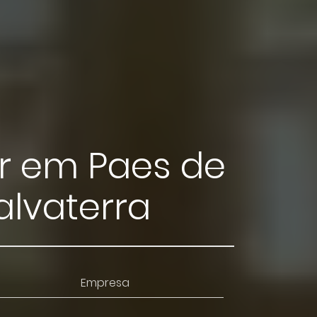
or em Paes de
alvaterra